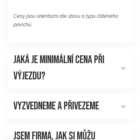
Ceny jsou orientační dle stavu a typu čištěného
povrchu.
Jaká je minimální cena při
výjezdu?
Minimální cena
Vyzvedneme a Přivezeme
zakázky na čistění u Vás doma
je
1500,- Kč
.
Koberce u Vás srolujeme,
JSEM FIRMA, JAK SI MŮŽU
odvezeme a vrátíme