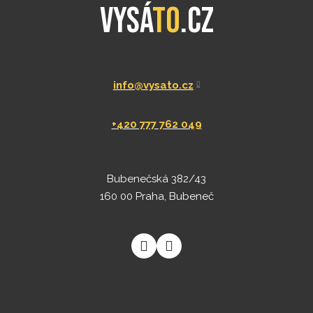
Bohužel né na všechny typy čalounění taková
Vysá
To
.cz
dohodneme.
chemie existuje. Při použití takové chemie cena
čištění zvýší.
info@vysato.cz
+420 777 762 049
Bubenečská 382/43
160 00 Praha, Bubeneč